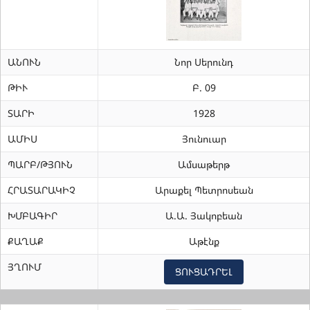
ԱՆՈՒՆ
Նոր Սերունդ
ԹԻՒ
Բ. 09
ՏԱՐԻ
1928
ԱՄԻՍ
Յունուար
ՊԱՐԲ/ԹՅՈՒՆ
Ամսաթերթ
ՀՐԱՏԱՐԱԿԻՉ
Արաքել Պետրոսեան
ԽՄԲԱԳԻՐ
Ա.Ա. Յակոբեան
ՔԱՂԱՔ
Աթէնք
ՅՂՈՒՄ
ՑՈՒՑԱԴՐԵԼ