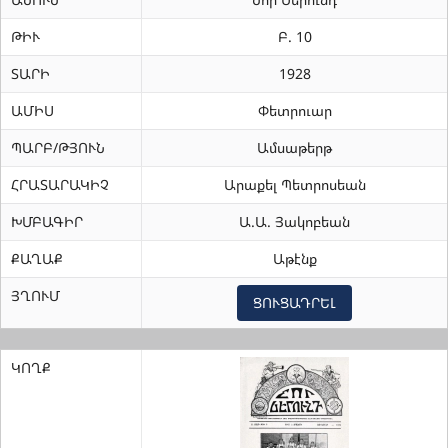
ԹԻՒ
Բ. 10
ՏԱՐԻ
1928
ԱՄԻՍ
Փետրուար
ՊԱՐԲ/ԹՅՈՒՆ
Ամսաթերթ
ՀՐԱՏԱՐԱԿԻՉ
Արաքել Պետրոսեան
ԽՄԲԱԳԻՐ
Ա.Ա. Յակոբեան
ՔԱՂԱՔ
Աթէնք
ՅՂՈՒՄ
ՑՈՒՑԱԴՐԵԼ
ԿՈՂՔ