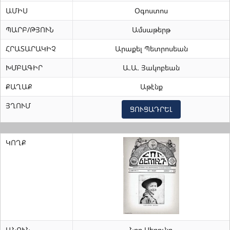
ԱՄԻՍ
Օգոստոս
ՊԱՐԲ/ԹՅՈՒՆ
Ամսաթերթ
ՀՐԱՏԱՐԱԿԻՉ
Արաքել Պետրոսեան
ԽՄԲԱԳԻՐ
Ա.Ա. Յակոբեան
ՔԱՂԱՔ
Աթէնք
ՅՂՈՒՄ
ՑՈՒՑԱԴՐԵԼ
ԿՈՂՔ
ԱՆՈՒՆ
Նոր Սերունդ