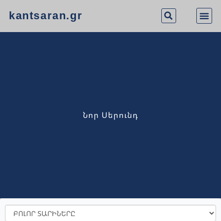
kantsaran.gr
Նոր Սերունդ
ԲՈԼՈՐ
ՏԱՐԻՆԵՐԸ