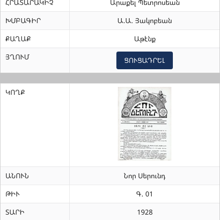
ՀՐԱՏԱՐԱԿԻՉ
Արաքել Պետրոսեան
ԽՄԲԱԳԻՐ
Ա.Ա. Յակոբեան
ՔԱՂԱՔ
Աթէնք
ՅՂՈՒՄ
ՑՈՒՑԱԴՐԵԼ
ԿՈՂՔ
ԱՆՈՒՆ
Նոր Սերունդ
ԹԻՒ
Գ. 01
ՏԱՐԻ
1928