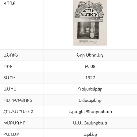
ԿՈՂՔ
ԱՆՈՒՆ
Նոր Սերունդ
ԹԻՒ
Բ. 08
ՏԱՐԻ
1927
ԱՄԻՍ
Դեկտեմբեր
ՊԱՐԲ/ԹՅՈՒՆ
Ամսաթերթ
ՀՐԱՏԱՐԱԿԻՉ
Արաքել Պետրոսեան
ԽՄԲԱԳԻՐ
Ա.Ա. Յակոբեան
ՔԱՂԱՔ
Աթէնք