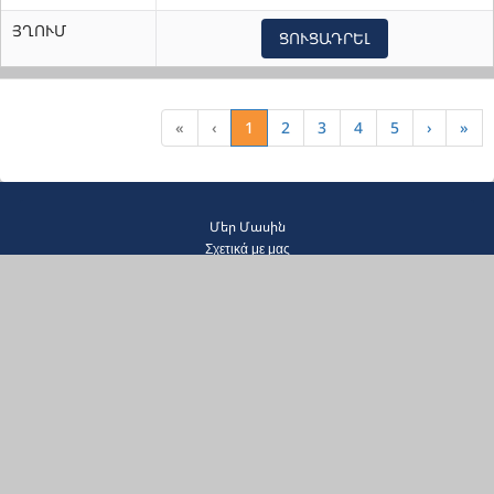
ՅՂՈՒՄ
ՑՈՒՑԱԴՐԵԼ
«
‹
1
2
3
4
5
›
»
Մեր Մասին
Σχετικά με μας
Նուիրատուութիւններ
Δωρεές