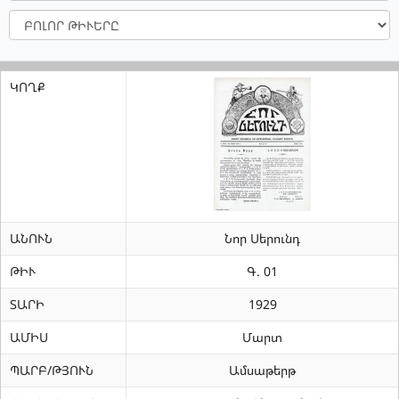
ԲՈԼՈՐ
ԹԻՒԵՐԸ
ԿՈՂՔ
ԱՆՈՒՆ
Նոր Սերունդ
ԹԻՒ
Գ. 01
ՏԱՐԻ
1929
ԱՄԻՍ
Մարտ
ՊԱՐԲ/ԹՅՈՒՆ
Ամսաթերթ