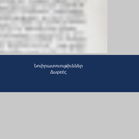
Նուիրատուութիւններ
Δωρεές