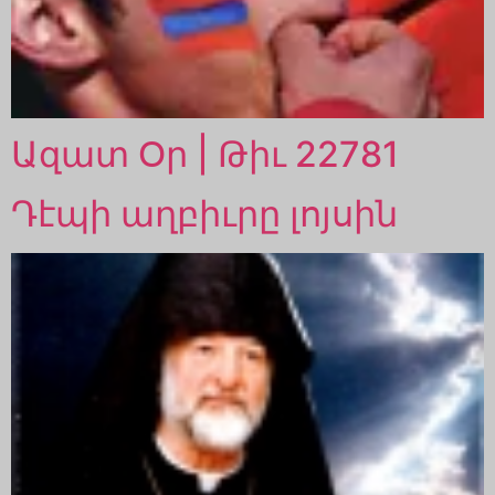
Ազատ Օր | Թիւ 22781
Դէպի աղբիւրը լոյսին