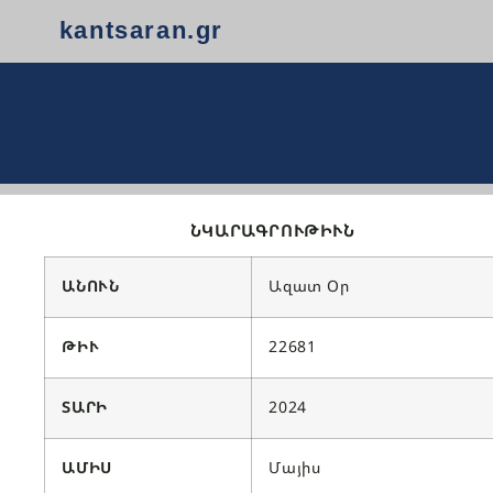
kantsaran.gr
ՆԿԱՐԱԳՐՈՒԹԻՒՆ
ԱՆՈՒՆ
Ազատ Օր
ԹԻՒ
22681
ՏԱՐԻ
2024
ԱՄԻՍ
Մայիս