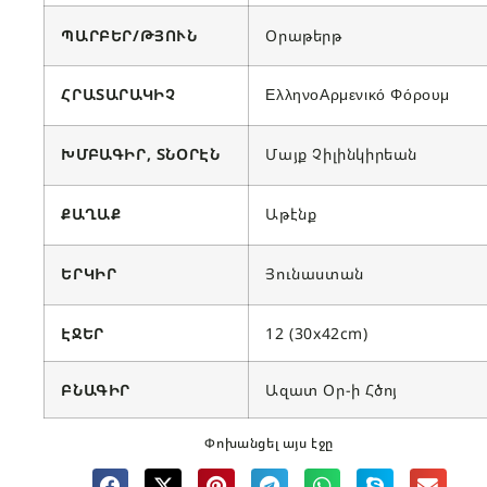
ՊԱՐԲԵՐ/ԹՅՈՒՆ
Օրաթերթ
ՀՐԱՏԱՐԱԿԻՉ
ΕλληνοΑρμενικό Φόρουμ
ԽՄԲԱԳԻՐ, ՏՆՕՐԷՆ
Մայք Չիլինկիրեան
ՔԱՂԱՔ
Աթէնք
ԵՐԿԻՐ
Յունաստան
ԷՋԵՐ
12 (30x42cm)
ԲՆԱԳԻՐ
Ազատ Օր-ի Հծոյ
Փոխանցել այս էջը