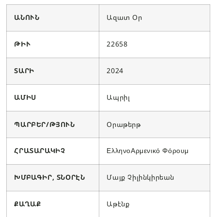
ԱՆՈՒՆ
Ազատ Օր
ԹԻՒ
22658
ՏԱՐԻ
2024
ԱՄԻՍ
Ապրիլ
ՊԱՐԲԵՐ/ԹՅՈՒՆ
Օրաթերթ
ՀՐԱՏԱՐԱԿԻՉ
ΕλληνοΑρμενικό Φόρουμ
ԽՄԲԱԳԻՐ, ՏՆՕՐԷՆ
Մայք Չիլինկիրեան
ՔԱՂԱՔ
Աթէնք