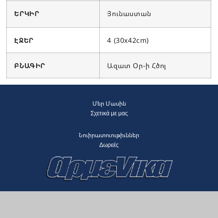
ԵՐԿԻՐ
Յունաստան
ԷՋԵՐ
4 (30x42cm)
ԲՆԱԳԻՐ
Ազատ Օր-ի Հծոյ
Մեր Մասին
Σχετικά με μας
Նուիրատուութիւններ
Δωρεές