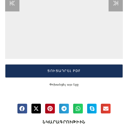
ՑՈՒՑԱԴՐԵԼ PDF
Փոխանցել այս էջը
ՆԿԱՐԱԳՐՈՒԹԻՒՆ