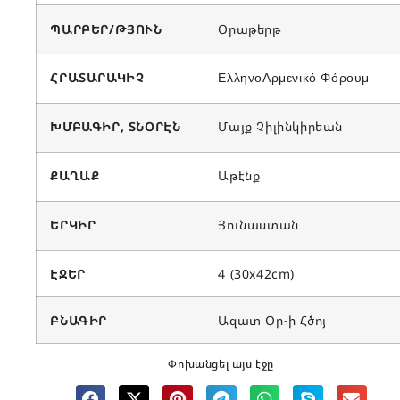
ՊԱՐԲԵՐ/ԹՅՈՒՆ
Օրաթերթ
ՀՐԱՏԱՐԱԿԻՉ
ΕλληνοΑρμενικό Φόρουμ
ԽՄԲԱԳԻՐ, ՏՆՕՐԷՆ
Մայք Չիլինկիրեան
ՔԱՂԱՔ
Աթէնք
ԵՐԿԻՐ
Յունաստան
ԷՋԵՐ
4 (30x42cm)
ԲՆԱԳԻՐ
Ազատ Օր-ի Հծոյ
Փոխանցել այս էջը