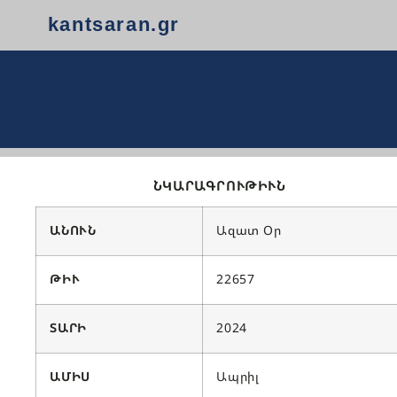
kantsaran.gr
ՆԿԱՐԱԳՐՈՒԹԻՒՆ
ԱՆՈՒՆ
Ազատ Օր
ԹԻՒ
22657
ՏԱՐԻ
2024
ԱՄԻՍ
Ապրիլ