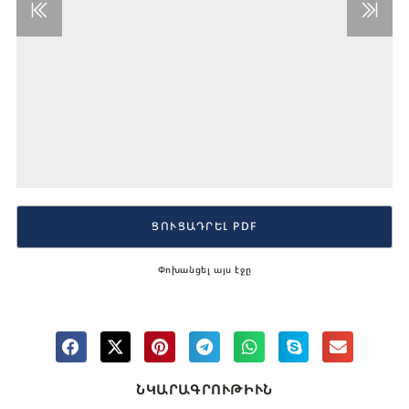
ՑՈՒՑԱԴՐԵԼ PDF
Փոխանցել այս էջը
ՆԿԱՐԱԳՐՈՒԹԻՒՆ