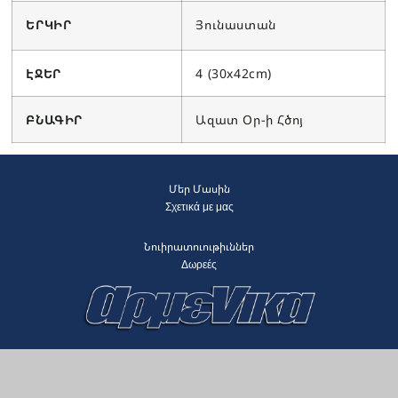
ԵՐԿԻՐ
Յունաստան
ԷՋԵՐ
4 (30x42cm)
ԲՆԱԳԻՐ
Ազատ Օր-ի Հծոյ
Մեր Մասին
Σχετικά με μας
Նուիրատուութիւններ
Δωρεές