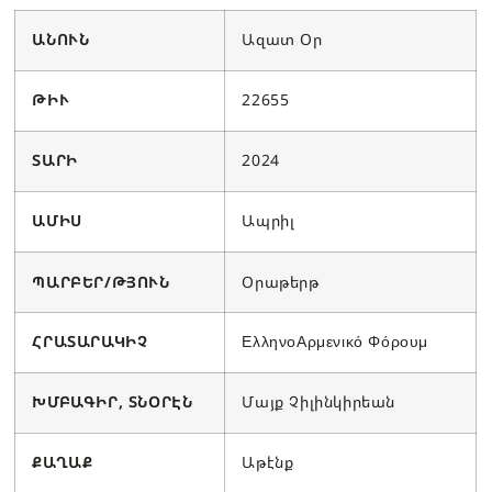
ԱՆՈՒՆ
Ազատ Օր
ԹԻՒ
22655
ՏԱՐԻ
2024
ԱՄԻՍ
Ապրիլ
ՊԱՐԲԵՐ/ԹՅՈՒՆ
Օրաթերթ
ՀՐԱՏԱՐԱԿԻՉ
ΕλληνοΑρμενικό Φόρουμ
ԽՄԲԱԳԻՐ, ՏՆՕՐԷՆ
Մայք Չիլինկիրեան
ՔԱՂԱՔ
Աթէնք