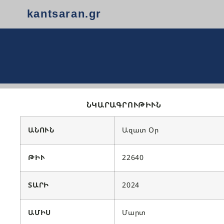
kantsaran.gr
ՆԿԱՐԱԳՐՈՒԹԻՒՆ
ԱՆՈՒՆ
Ազատ Օր
ԹԻՒ
22640
ՏԱՐԻ
2024
ԱՄԻՍ
Մարտ