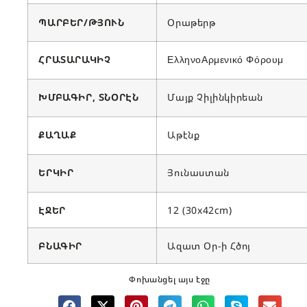
ՊԱՐԲԵՐ/ԹՅՈՒՆ
Օրաթերթ
ՀՐԱՏԱՐԱԿԻՉ
ΕλληνοΑρμενικό Φόρουμ
ԽՄԲԱԳԻՐ, ՏՆՕՐԷՆ
Մայք Չիլինկիրեան
ՔԱՂԱՔ
Աթէնք
ԵՐԿԻՐ
Յունաստան
ԷՋԵՐ
12 (30x42cm)
ԲՆԱԳԻՐ
Ազատ Օր-ի Հծոյ
Փոխանցել այս էջը