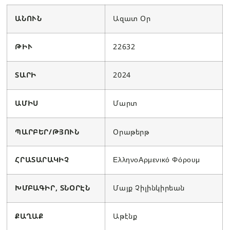
ԱՆՈՒՆ
Ազատ Օր
ԹԻՒ
22632
ՏԱՐԻ
2024
ԱՄԻՍ
Մարտ
ՊԱՐԲԵՐ/ԹՅՈՒՆ
Օրաթերթ
ՀՐԱՏԱՐԱԿԻՉ
ΕλληνοΑρμενικό Φόρουμ
ԽՄԲԱԳԻՐ, ՏՆՕՐԷՆ
Մայք Չիլինկիրեան
ՔԱՂԱՔ
Աթէնք