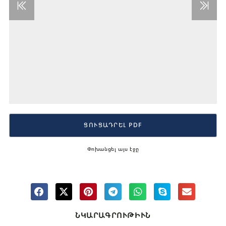
ՑՈՒՑԱԴՐԵԼ PDF
Փոխանցել այս էջը
ՆԿԱՐԱԳՐՈՒԹԻՒՆ