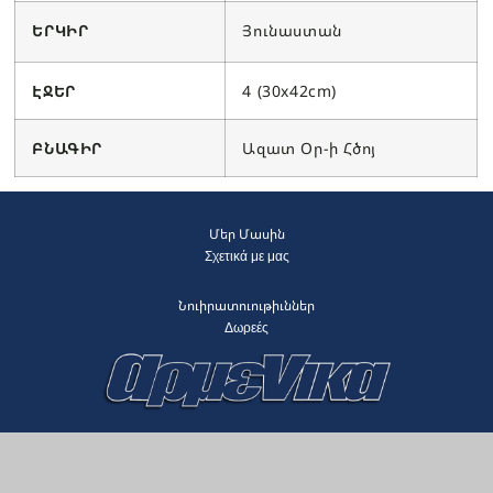
ԵՐԿԻՐ
Յունաստան
ԷՋԵՐ
4 (30x42cm)
ԲՆԱԳԻՐ
Ազատ Օր-ի Հծոյ
Մեր Մասին
Σχετικά με μας
Նուիրատուութիւններ
Δωρεές