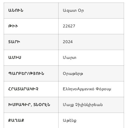
ԱՆՈՒՆ
Ազատ Օր
ԹԻՒ
22627
ՏԱՐԻ
2024
ԱՄԻՍ
Մարտ
ՊԱՐԲԵՐ/ԹՅՈՒՆ
Օրաթերթ
ՀՐԱՏԱՐԱԿԻՉ
ΕλληνοΑρμενικό Φόρουμ
ԽՄԲԱԳԻՐ, ՏՆՕՐԷՆ
Մայք Չիլինկիրեան
ՔԱՂԱՔ
Աթէնք