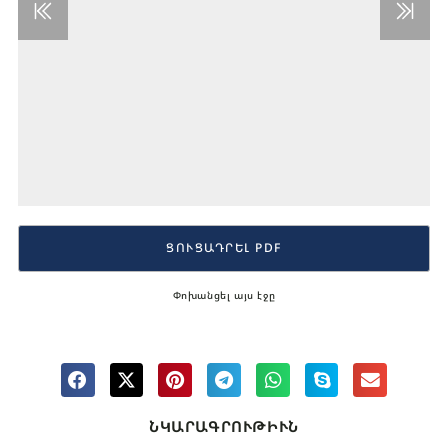
ՑՈՒՑԱԴՐԵԼ PDF
Փոխանցել այս էջը
ՆԿԱՐԱԳՐՈՒԹԻՒՆ