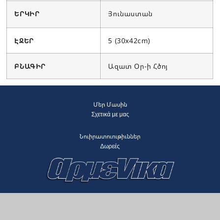
ԵՐԿԻՐ
Յունաստան
ԷՋԵՐ
5 (30x42cm)
ԲՆԱԳԻՐ
Ազատ Օր-ի Հծոյ
Մեր Մասին
Σχετικά με μας
Նուիրատուութիւններ
Δωρεές