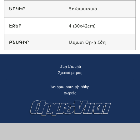
ԵՐԿԻՐ
Յունաստան
ԷՋԵՐ
4 (30x42cm)
ԲՆԱԳԻՐ
Ազատ Օր-ի Հծոյ
Մեր Մասին
Σχετικά με μας
Նուիրատուութիւններ
Δωρεές