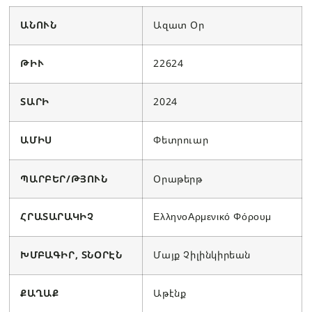
ԱՆՈՒՆ
Ազատ Օր
ԹԻՒ
22624
ՏԱՐԻ
2024
ԱՄԻՍ
Փետրուար
ՊԱՐԲԵՐ/ԹՅՈՒՆ
Օրաթերթ
ՀՐԱՏԱՐԱԿԻՉ
ΕλληνοΑρμενικό Φόρουμ
ԽՄԲԱԳԻՐ, ՏՆՕՐԷՆ
Մայք Չիլինկիրեան
ՔԱՂԱՔ
Աթէնք