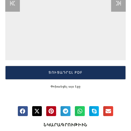
ՑՈՒՑԱԴՐԵԼ PDF
Փոխանցել այս էջը
ՆԿԱՐԱԳՐՈՒԹԻՒՆ