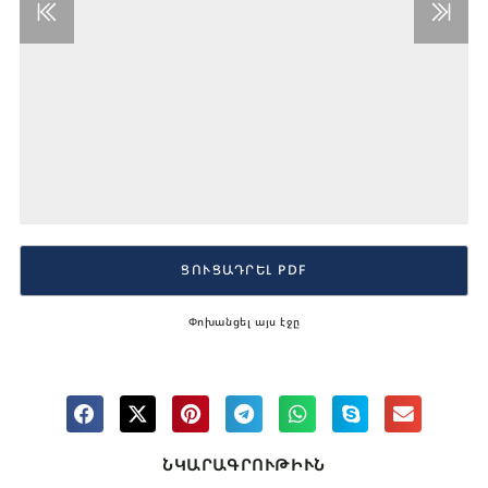
ՑՈՒՑԱԴՐԵԼ PDF
Փոխանցել այս էջը
ՆԿԱՐԱԳՐՈՒԹԻՒՆ