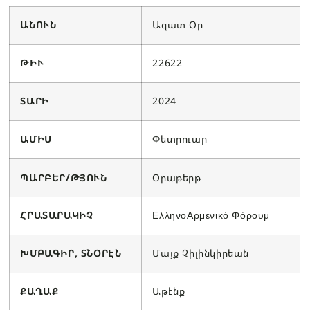
ԱՆՈՒՆ
Ազատ Օր
ԹԻՒ
22622
ՏԱՐԻ
2024
ԱՄԻՍ
Փետրուար
ՊԱՐԲԵՐ/ԹՅՈՒՆ
Օրաթերթ
ՀՐԱՏԱՐԱԿԻՉ
ΕλληνοΑρμενικό Φόρουμ
ԽՄԲԱԳԻՐ, ՏՆՕՐԷՆ
Մայք Չիլինկիրեան
ՔԱՂԱՔ
Աթէնք