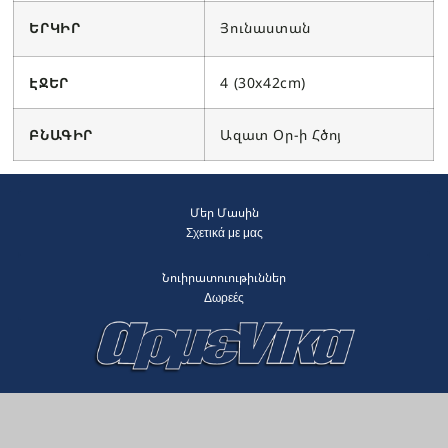
ԵՐԿԻՐ
Յունաստան
ԷՋԵՐ
4 (30x42cm)
ԲՆԱԳԻՐ
Ազատ Օր-ի Հծոյ
Մեր Մասին
Σχετικά με μας
Նուիրատուութիւններ
Δωρεές