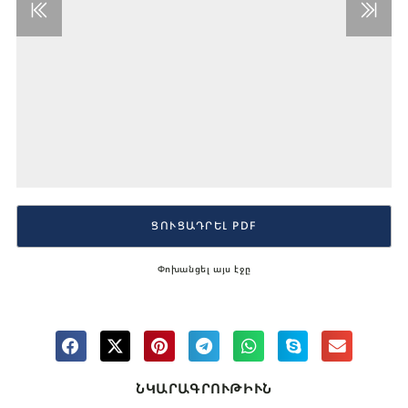
ՑՈՒՑԱԴՐԵԼ PDF
Փոխանցել այս էջը
ՆԿԱՐԱԳՐՈՒԹԻՒՆ