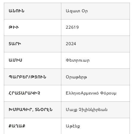
ԱՆՈՒՆ
Ազատ Օր
ԹԻՒ
22619
ՏԱՐԻ
2024
ԱՄԻՍ
Փետրուար
ՊԱՐԲԵՐ/ԹՅՈՒՆ
Օրաթերթ
ՀՐԱՏԱՐԱԿԻՉ
ΕλληνοΑρμενικό Φόρουμ
ԽՄԲԱԳԻՐ, ՏՆՕՐԷՆ
Մայք Չիլինկիրեան
ՔԱՂԱՔ
Աթէնք