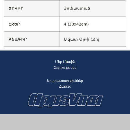
ԵՐԿԻՐ
Յունաստան
ԷՋԵՐ
4 (30x42cm)
ԲՆԱԳԻՐ
Ազատ Օր-ի Հծոյ
Մեր Մասին
Σχετικά με μας
Նուիրատուութիւններ
Δωρεές