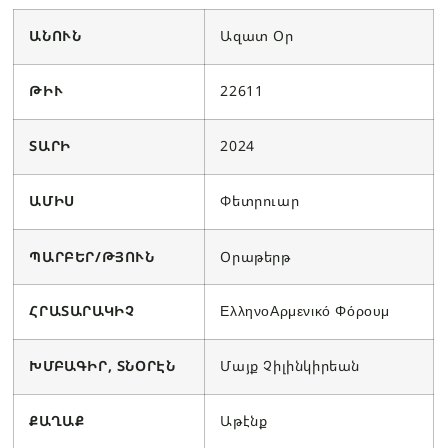
ԱՆՈՒՆ
Ազատ Օր
ԹԻՒ
22611
ՏԱՐԻ
2024
ԱՄԻՍ
Փետրուար
ՊԱՐԲԵՐ/ԹՅՈՒՆ
Օրաթերթ
ՀՐԱՏԱՐԱԿԻՉ
ΕλληνοΑρμενικό Φόρουμ
ԽՄԲԱԳԻՐ, ՏՆՕՐԷՆ
Մայք Չիլինկիրեան
ՔԱՂԱՔ
Աթէնք