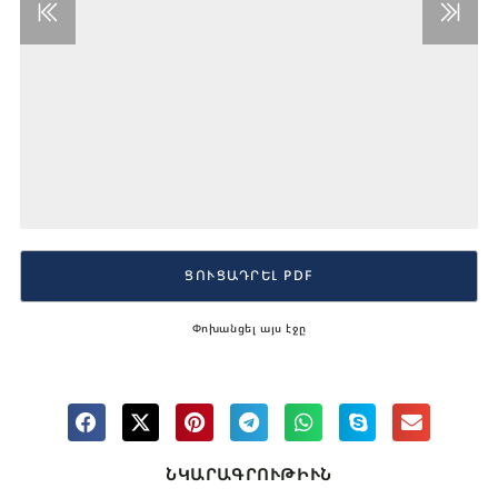
ՑՈՒՑԱԴՐԵԼ PDF
Փոխանցել այս էջը
ՆԿԱՐԱԳՐՈՒԹԻՒՆ