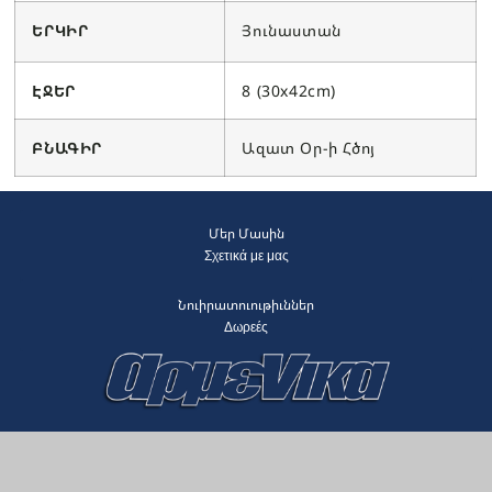
ԵՐԿԻՐ
Յունաստան
ԷՋԵՐ
8 (30x42cm)
ԲՆԱԳԻՐ
Ազատ Օր-ի Հծոյ
Մեր Մասին
Σχετικά με μας
Նուիրատուութիւններ
Δωρεές