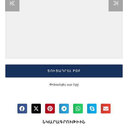
ՑՈՒՑԱԴՐԵԼ PDF
Փոխանցել այս էջը
ՆԿԱՐԱԳՐՈՒԹԻՒՆ