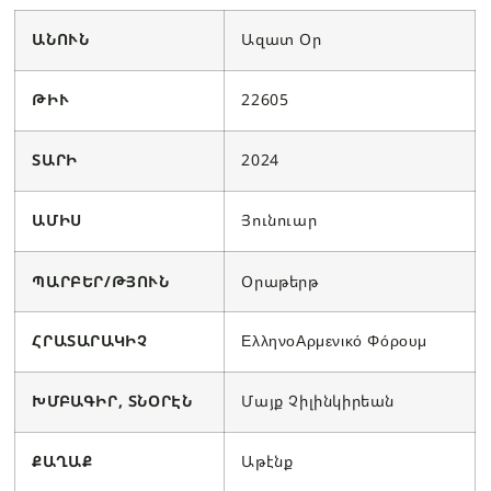
ԱՆՈՒՆ
Ազատ Օր
ԹԻՒ
22605
ՏԱՐԻ
2024
ԱՄԻՍ
Յունուար
ՊԱՐԲԵՐ/ԹՅՈՒՆ
Օրաթերթ
ՀՐԱՏԱՐԱԿԻՉ
ΕλληνοΑρμενικό Φόρουμ
ԽՄԲԱԳԻՐ, ՏՆՕՐԷՆ
Մայք Չիլինկիրեան
ՔԱՂԱՔ
Աթէնք