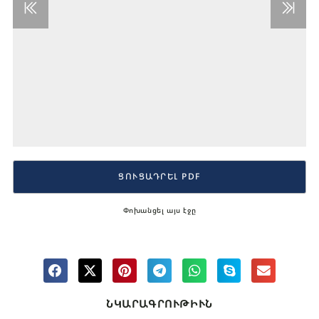
ՑՈՒՑԱԴՐԵԼ PDF
Փոխանցել այս էջը
ՆԿԱՐԱԳՐՈՒԹԻՒՆ