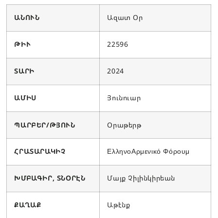
ԱՆՈՒՆ
Ազատ Օր
ԹԻՒ
22596
ՏԱՐԻ
2024
ԱՄԻՍ
Յունուար
ՊԱՐԲԵՐ/ԹՅՈՒՆ
Օրաթերթ
ՀՐԱՏԱՐԱԿԻՉ
ΕλληνοΑρμενικό Φόρουμ
ԽՄԲԱԳԻՐ, ՏՆՕՐԷՆ
Մայք Չիլինկիրեան
ՔԱՂԱՔ
Աթէնք