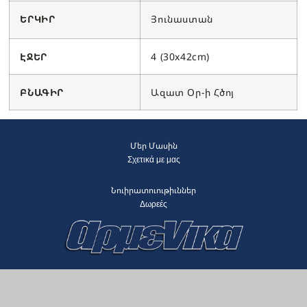
ԵՐԿԻՐ
Յունաստան
ԷՋԵՐ
4 (30x42cm)
ԲՆԱԳԻՐ
Ազատ Օր-ի Հծոյ
Մեր Մասին
Σχετικά με μας
Նուիրատուութիւններ
Δωρεές