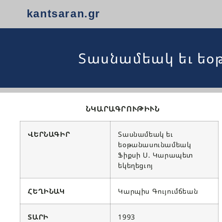
kantsaran.gr
Տասնամեակ եւ եօ
ՆԿԱՐԱԳՐՈՒԹԻՒՆ
ՎԵՐՆԱԳԻՐ
Տասնամեակ եւ
եօթանասունամեակ
Ֆիքսի Ս. Կարապետ
եկեղեցւոյ
ՀԵՂԻՆԱԿ
Կարպիս Գույումճեան
ՏԱՐԻ
1993