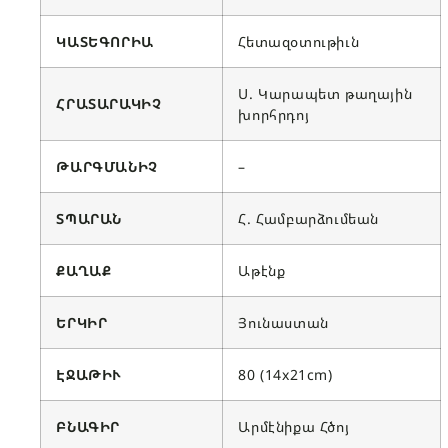
ԿԱՏԵԳՈՐԻԱ
Հետազօտութիւն
Ս. Կարապետ թաղային
ՀՐԱՏԱՐԱԿԻՉ
խորհրդոյ
ԹԱՐԳՄԱՆԻՉ
–
ՏՊԱՐԱՆ
Հ. Համբարձումեան
ՔԱՂԱՔ
Աթէնք
ԵՐԿԻՐ
Յունաստան
ԷՋԱԹԻՒ
80 (14x21cm)
ԲՆԱԳԻ
Ր
Արմէնիքա Հծոյ