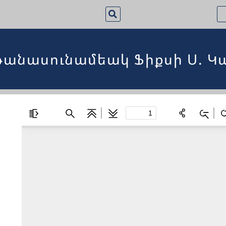
թանասունամեակ Ֆիքսի Ս. Կ