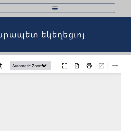
արապետ եկեղեցւոյ