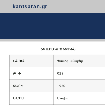
kantsaran.gr
ՆԿԱՐԱԳՐՈՒԹԻՒՆ
ԱՆՈՒՆ
Պատգամաբեր
ԹԻՒ
029
ՏԱՐԻ
1950
ԱՄԻՍ
Մայիս