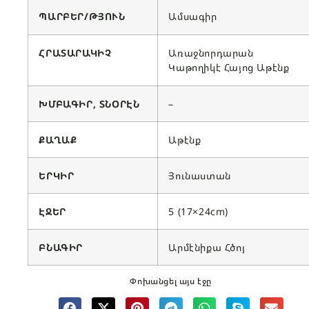
ՊԱՐԲԵՐ/ԹՅՈՒՆ
Ամսագիր
ՀՐԱՏԱՐԱԿԻՉ
Առաջնորդարան
Կաթողիկէ Հայոց Աթէնք
ԽՄԲԱԳԻՐ, ՏՆՕՐԷՆ
–
ՔԱՂԱՔ
Աթէնք
ԵՐԿԻՐ
Յունաստան
ԷՋԵՐ
5 (17×24cm)
ԲՆԱԳԻՐ
Արմէնիքա Հծոյ
Փոխանցել այս էջը