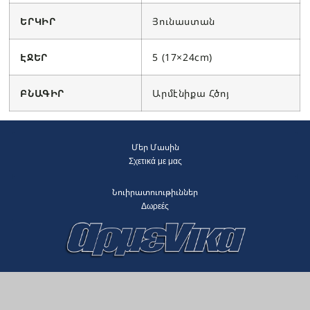
ԵՐԿԻՐ
Յունաստան
ԷՋԵՐ
5 (17×24cm)
ԲՆԱԳԻՐ
Արմէնիքա Հծոյ
Մեր Մասին
Σχετικά με μας
Նուիրատուութիւններ
Δωρεές