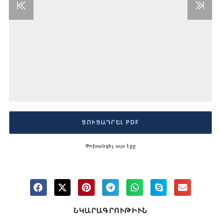
ՑՈՒՑԱԴՐԵԼ PDF
Փոխանցել այս էջը
ՆԿԱՐԱԳՐՈՒԹԻՒՆ