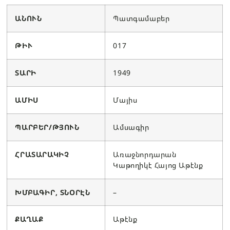
ԱՆՈՒՆ
Պատգամաբեր
ԹԻՒ
017
ՏԱՐԻ
1949
ԱՄԻՍ
Մայիս
ՊԱՐԲԵՐ/ԹՅՈՒՆ
Ամսագիր
ՀՐԱՏԱՐԱԿԻՉ
Առաջնորդարան
Կաթողիկէ Հայոց Աթէնք
ԽՄԲԱԳԻՐ, ՏՆՕՐԷՆ
–
ՔԱՂԱՔ
Աթէնք