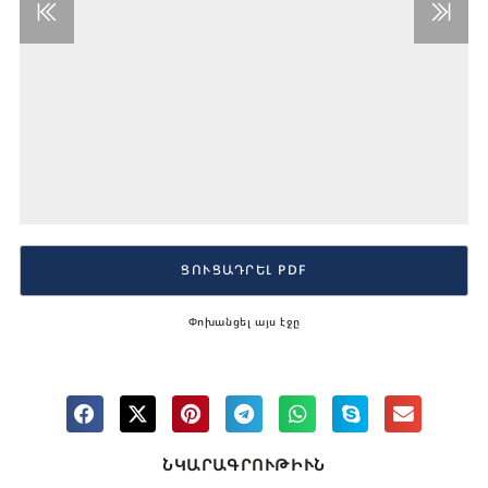
ՑՈՒՑԱԴՐԵԼ PDF
Փոխանցել այս էջը
ՆԿԱՐԱԳՐՈՒԹԻՒՆ