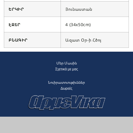
ԵՐԿԻՐ
Յունաստան
ԷՋԵՐ
4 (34x50cm)
ԲՆԱԳԻՐ
Ազատ Օր-ի Հծոյ
Մեր Մասին
Σχετικά με μας
Նուիրատուութիւններ
Δωρεές