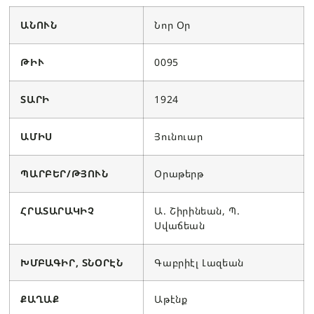
ԱՆՈՒՆ
Նոր Օր
ԹԻՒ
0095
ՏԱՐԻ
1924
ԱՄԻՍ
Յունուար
ՊԱՐԲԵՐ/ԹՅՈՒՆ
Օրաթերթ
ՀՐԱՏԱՐԱԿԻՉ
Ա. Շիրինեան, Պ.
Սվաճեան
ԽՄԲԱԳԻՐ, ՏՆՕՐԷՆ
Գաբրիէլ Լազեան
ՔԱՂԱՔ
Աթէնք