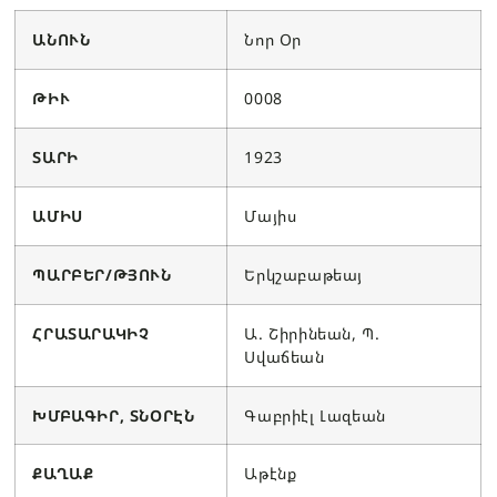
ԱՆՈՒՆ
Նոր Օր
ԹԻՒ
0008
ՏԱՐԻ
1923
ԱՄԻՍ
Մայիս
ՊԱՐԲԵՐ/ԹՅՈՒՆ
Երկշաբաթեայ
ՀՐԱՏԱՐԱԿԻՉ
Ա. Շիրինեան, Պ.
Սվաճեան
ԽՄԲԱԳԻՐ, ՏՆՕՐԷՆ
Գաբրիէլ Լազեան
ՔԱՂԱՔ
Աթէնք