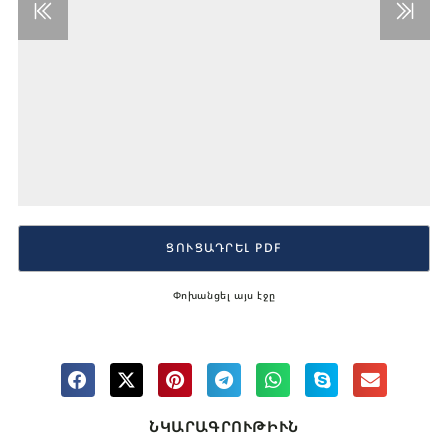
ՑՈՒՑԱԴՐԵԼ PDF
Փոխանցել այս էջը
ՆԿԱՐԱԳՐՈՒԹԻՒՆ