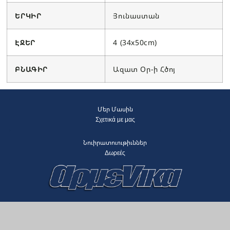
ԵՐԿԻՐ
Յունաստան
ԷՋԵՐ
4 (34x50cm)
ԲՆԱԳԻՐ
Ազատ Օր-ի Հծոյ
Մեր Մասին
Σχετικά με μας
Նուիրատուութիւններ
Δωρεές