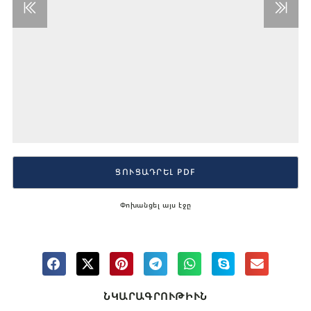
ՑՈՒՑԱԴՐԵԼ PDF
Փոխանցել այս էջը
ՆԿԱՐԱԳՐՈՒԹԻՒՆ