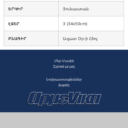
ԵՐԿԻՐ
Յունաստան
ԷՋԵՐ
3 (34x50cm)
ԲՆԱԳԻՐ
Ազատ Օր-ի Հծոյ
Մեր Մասին
Σχετικά με μας
Նուիրատուութիւններ
Δωρεές