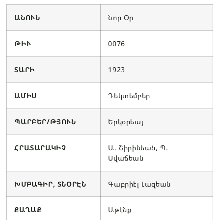
ԱՆՈՒՆ
Նոր Օր
ԹԻՒ
0076
ՏԱՐԻ
1923
ԱՄԻՍ
Դեկտեմբեր
ՊԱՐԲԵՐ/ԹՅՈՒՆ
Երկօրեայ
ՀՐԱՏԱՐԱԿԻՉ
Ա. Շիրինեան, Պ.
Սվաճեան
ԽՄԲԱԳԻՐ, ՏՆՕՐԷՆ
Գաբրիէլ Լազեան
ՔԱՂԱՔ
Աթէնք