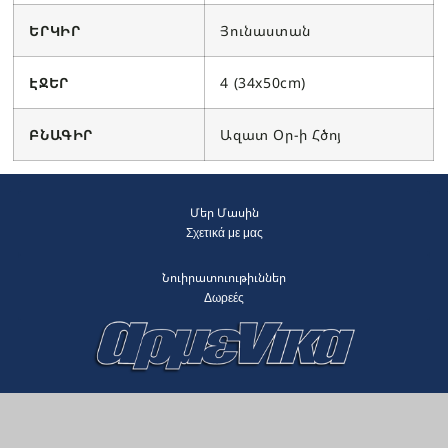
ԵՐԿԻՐ
Յունաստան
ԷՋԵՐ
4 (34x50cm)
ԲՆԱԳԻՐ
Ազատ Օր-ի Հծոյ
Մեր Մասին
Σχετικά με μας
Նուիրատուութիւններ
Δωρεές