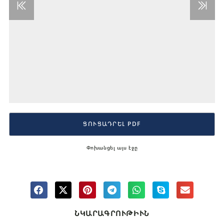
ՑՈՒՑԱԴՐԵԼ PDF
Փոխանցել այս էջը
ՆԿԱՐԱԳՐՈՒԹԻՒՆ