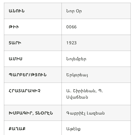
ԱՆՈՒՆ
Նոր Օր
ԹԻՒ
0066
ՏԱՐԻ
1923
ԱՄԻՍ
Նոյեմբեր
ՊԱՐԲԵՐ/ԹՅՈՒՆ
Երկօրեայ
ՀՐԱՏԱՐԱԿԻՉ
Ա. Շիրինեան, Պ.
Սվաճեան
ԽՄԲԱԳԻՐ, ՏՆՕՐԷՆ
Գաբրիէլ Լազեան
ՔԱՂԱՔ
Աթէնք