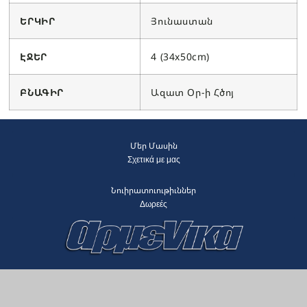
ԵՐԿԻՐ
Յունաստան
ԷՋԵՐ
4 (34x50cm)
ԲՆԱԳԻՐ
Ազատ Օր-ի Հծոյ
Մեր Մասին
Σχετικά με μας
Նուիրատուութիւններ
Δωρεές