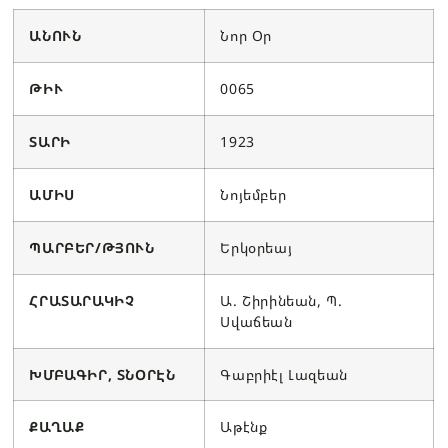
ԱՆՈՒՆ
Նոր Օր
ԹԻՒ
0065
ՏԱՐԻ
1923
ԱՄԻՍ
Նոյեմբեր
ՊԱՐԲԵՐ/ԹՅՈՒՆ
Երկօրեայ
ՀՐԱՏԱՐԱԿԻՉ
Ա. Շիրինեան, Պ.
Սվաճեան
ԽՄԲԱԳԻՐ, ՏՆՕՐԷՆ
Գաբրիէլ Լազեան
ՔԱՂԱՔ
Աթէնք