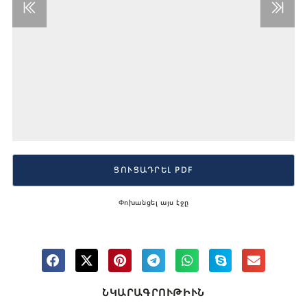
ՑՈՒՑԱԴՐԵԼ PDF
Փոխանցել այս էջը
ՆԿԱՐԱԳՐՈՒԹԻՒՆ