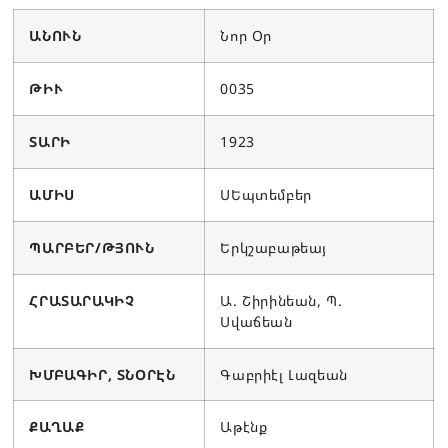
ԱՆՈՒՆ
Նոր Օր
ԹԻՒ
0035
ՏԱՐԻ
1923
ԱՄԻՍ
ՍԵպտեմբեր
ՊԱՐԲԵՐ/ԹՅՈՒՆ
Երկշաբաթեայ
ՀՐԱՏԱՐԱԿԻՉ
Ա. Շիրինեան, Պ.
Սվաճեան
ԽՄԲԱԳԻՐ, ՏՆՕՐԷՆ
Գաբրիէլ Լազեան
ՔԱՂԱՔ
Աթէնք