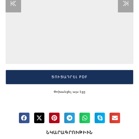
ՑՈՒՑԱԴՐԵԼ PDF
Փոխանցել այս էջը
ՆԿԱՐԱԳՐՈՒԹԻՒՆ