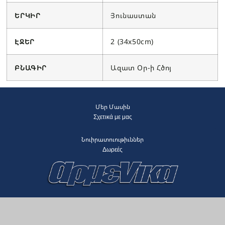
ԵՐԿԻՐ
Յունաստան
ԷՋԵՐ
2 (34x50cm)
ԲՆԱԳԻՐ
Ազատ Օր-ի Հծոյ
Մեր Մասին
Σχετικά με μας
Նուիրատուութիւններ
Δωρεές