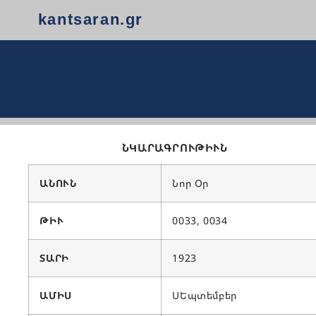
kantsaran.gr
ՆԿԱՐԱԳՐՈՒԹԻՒՆ
ԱՆՈՒՆ
Նոր Օր
ԹԻՒ
0033, 0034
ՏԱՐԻ
1923
ԱՄԻՍ
ՍԵպտեմբեր