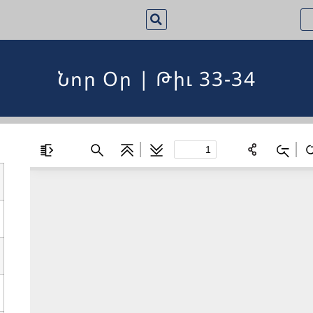
Նոր Օր | Թիւ 33-34