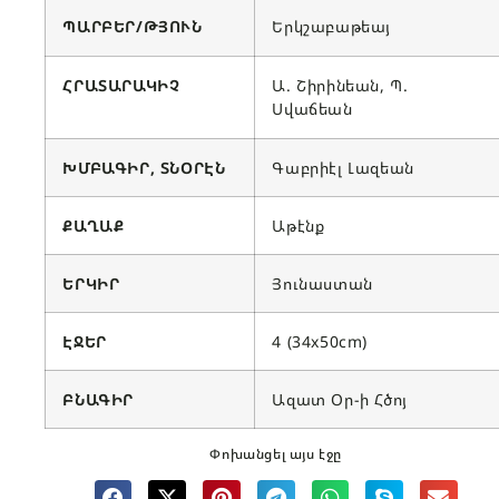
ՊԱՐԲԵՐ/ԹՅՈՒՆ
Երկշաբաթեայ
ՀՐԱՏԱՐԱԿԻՉ
Ա. Շիրինեան, Պ.
Սվաճեան
ԽՄԲԱԳԻՐ, ՏՆՕՐԷՆ
Գաբրիէլ Լազեան
ՔԱՂԱՔ
Աթէնք
ԵՐԿԻՐ
Յունաստան
ԷՋԵՐ
4 (34x50cm)
ԲՆԱԳԻՐ
Ազատ Օր-ի Հծոյ
Փոխանցել այս էջը