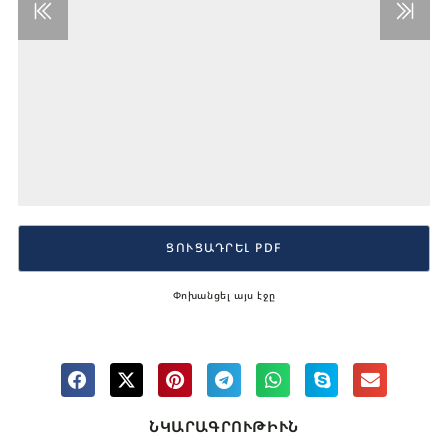
ՑՈՒՑԱԴՐԵԼ PDF
Փոխանցել այս էջը
ՆԿԱՐԱԳՐՈՒԹԻՒՆ