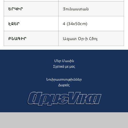
ԵՐԿԻՐ
Յունաստան
ԷՋԵՐ
4 (34x50cm)
ԲՆԱԳԻՐ
Ազատ Օր-ի Հծոյ
Մեր Մասին
Σχετικά με μας
Նուիրատուութիւններ
Δωρεές