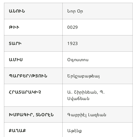
ԱՆՈՒՆ
Նոր Օր
ԹԻՒ
0029
ՏԱՐԻ
1923
ԱՄԻՍ
Օգոստոս
ՊԱՐԲԵՐ/ԹՅՈՒՆ
Երկշաբաթեայ
ՀՐԱՏԱՐԱԿԻՉ
Ա. Շիրինեան, Պ.
Սվաճեան
ԽՄԲԱԳԻՐ, ՏՆՕՐԷՆ
Գաբրիէլ Լազեան
ՔԱՂԱՔ
Աթէնք