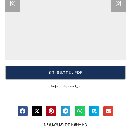
ՑՈՒՑԱԴՐԵԼ PDF
Փոխանցել այս էջը
ՆԿԱՐԱԳՐՈՒԹԻՒՆ