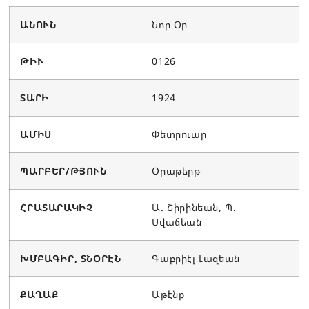
ԱՆՈՒՆ
Նոր Օր
ԹԻՒ
0126
ՏԱՐԻ
1924
ԱՄԻՍ
Փետրուար
ՊԱՐԲԵՐ/ԹՅՈՒՆ
Օրաթերթ
ՀՐԱՏԱՐԱԿԻՉ
Ա. Շիրինեան, Պ.
Սվաճեան
ԽՄԲԱԳԻՐ, ՏՆՕՐԷՆ
Գաբրիէլ Լազեան
ՔԱՂԱՔ
Աթէնք