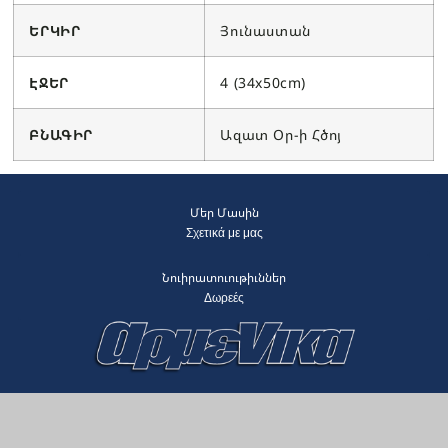
ԵՐԿԻՐ
Յունաստան
ԷՋԵՐ
4 (34x50cm)
ԲՆԱԳԻՐ
Ազատ Օր-ի Հծոյ
Մեր Մասին
Σχετικά με μας
Նուիրատուութիւններ
Δωρεές