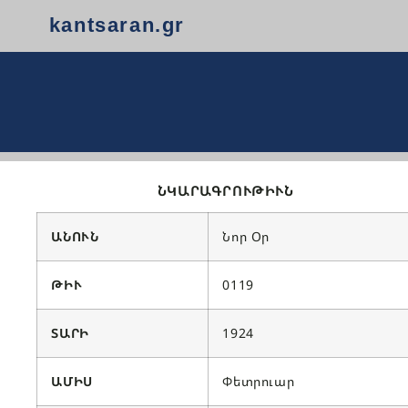
kantsaran.gr
ՆԿԱՐԱԳՐՈՒԹԻՒՆ
ԱՆՈՒՆ
Նոր Օր
ԹԻՒ
0119
ՏԱՐԻ
1924
ԱՄԻՍ
Փետրուար