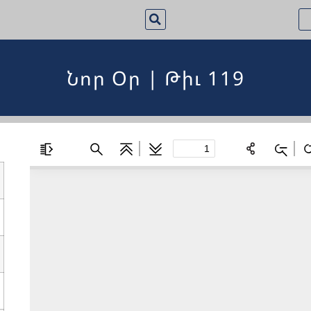
Նոր Օր | Թիւ 119