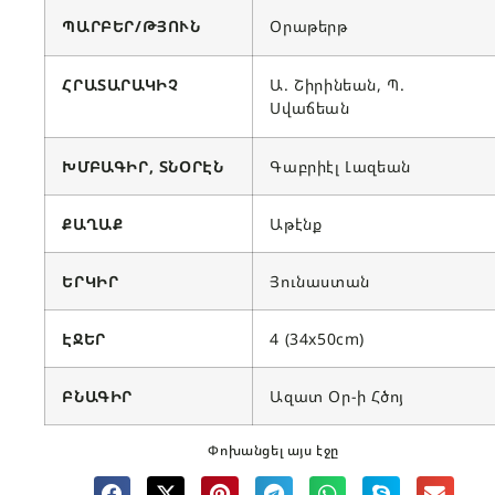
ՊԱՐԲԵՐ/ԹՅՈՒՆ
Օրաթերթ
ՀՐԱՏԱՐԱԿԻՉ
Ա. Շիրինեան, Պ.
Սվաճեան
ԽՄԲԱԳԻՐ, ՏՆՕՐԷՆ
Գաբրիէլ Լազեան
ՔԱՂԱՔ
Աթէնք
ԵՐԿԻՐ
Յունաստան
ԷՋԵՐ
4 (34x50cm)
ԲՆԱԳԻՐ
Ազատ Օր-ի Հծոյ
Փոխանցել այս էջը