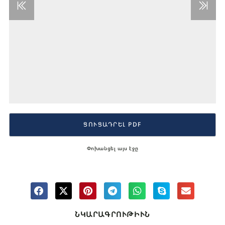
ՑՈՒՑԱԴՐԵԼ PDF
Փոխանցել այս էջը
ՆԿԱՐԱԳՐՈՒԹԻՒՆ