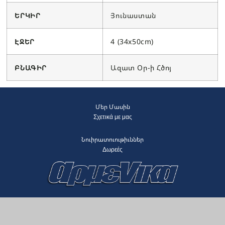
ԵՐԿԻՐ
Յունաստան
ԷՋԵՐ
4 (34x50cm)
ԲՆԱԳԻՐ
Ազատ Օր-ի Հծոյ
Մեր Մասին
Σχετικά με μας
Նուիրատուութիւններ
Δωρεές