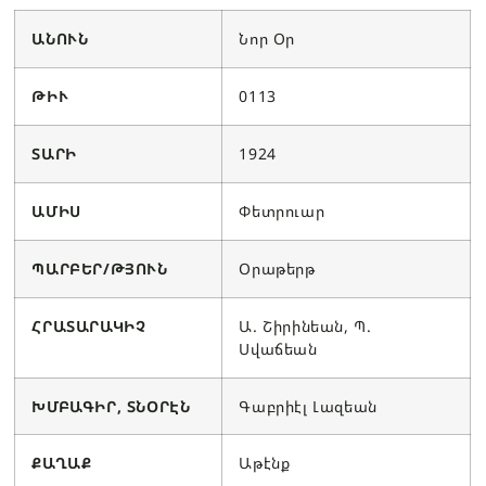
ԱՆՈՒՆ
Նոր Օր
ԹԻՒ
0113
ՏԱՐԻ
1924
ԱՄԻՍ
Փետրուար
ՊԱՐԲԵՐ/ԹՅՈՒՆ
Օրաթերթ
ՀՐԱՏԱՐԱԿԻՉ
Ա. Շիրինեան, Պ.
Սվաճեան
ԽՄԲԱԳԻՐ, ՏՆՕՐԷՆ
Գաբրիէլ Լազեան
ՔԱՂԱՔ
Աթէնք