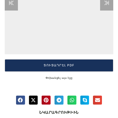
ՑՈՒՑԱԴՐԵԼ PDF
Փոխանցել այս էջը
ՆԿԱՐԱԳՐՈՒԹԻՒՆ