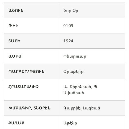
ԱՆՈՒՆ
Նոր Օր
ԹԻՒ
0109
ՏԱՐԻ
1924
ԱՄԻՍ
Փետրուար
ՊԱՐԲԵՐ/ԹՅՈՒՆ
Օրաթերթ
ՀՐԱՏԱՐԱԿԻՉ
Ա. Շիրինեան, Պ.
Սվաճեան
ԽՄԲԱԳԻՐ, ՏՆՕՐԷՆ
Գաբրիէլ Լազեան
ՔԱՂԱՔ
Աթէնք