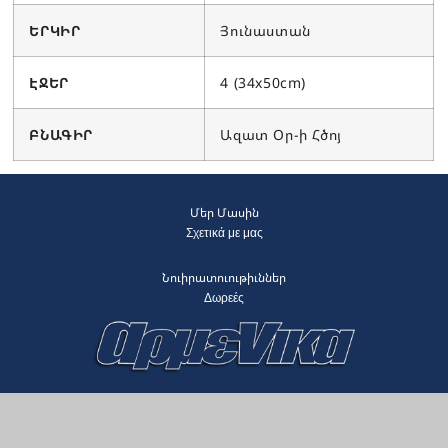
ԵՐԿԻՐ
Յունաստան
ԷՋԵՐ
4 (34x50cm)
ԲՆԱԳԻՐ
Ազատ Օր-ի Հծոյ
Մեր Մասին
Σχετικά με μας
Նուիրատուութիւններ
Δωρεές