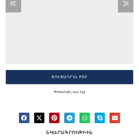
ՑՈՒՑԱԴՐԵԼ PDF
Փոխանցել այս էջը
ՆԿԱՐԱԳՐՈՒԹԻՒՆ