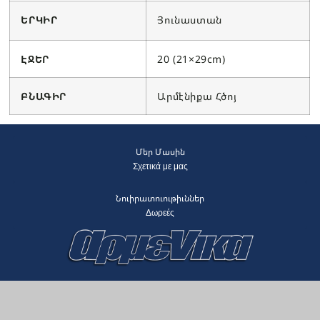
ԵՐԿԻՐ
Յունաստան
ԷՋԵՐ
20 (21×29cm)
ԲՆԱԳԻՐ
Արմէնիքա Հծոյ
Մեր Մասին
Σχετικά με μας
Նուիրատուութիւններ
Δωρεές