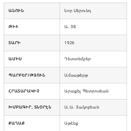
ԱՆՈՒՆ
Նոր Սերունդ
ԹԻՒ
Ա. 08
ՏԱՐԻ
1926
ԱՄԻՍ
Դետտեմբեր
ՊԱՐԲԵՐ/ԹՅՈՒՆ
Ամսաթերթ
ՀՐԱՏԱՐԱԿԻՉ
Արաքել Պետրոսեան
ԽՄԲԱԳԻՐ, ՏՆՕՐԷՆ
Ա.Ա. Յակոբեան
ՔԱՂԱՔ
Աթէնք