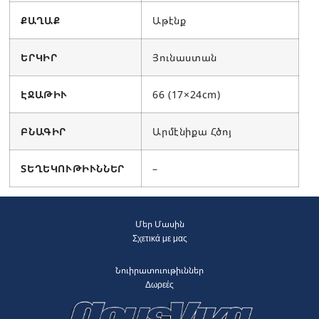
ՔԱՂԱՔ
Աթէնք
ԵՐԿԻՐ
Յունաստան
ԷՋԱԹԻՒ
66 (17×24cm)
ԲՆԱԳԻ
Ր
Արմէնիքա Հծոյ
ՏԵՂԵԿՈՒԹԻՒՆՆԵՐ
–
Մեր Մասին
Σχετικά με μας
Նուիրատուութիւններ
Δωρεές