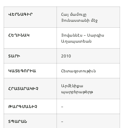
ՎԵՐՆԱԳԻՐ
Հայ մամուլը
Յունաստանի մէջ
ՀԵՂԻՆԱԿ
Յովաննէս – Սարգիս
Աղապատեան
ՏԱՐԻ
2010
ԿԱՏԵԳՈՐԻԱ
Հետազօտութիւն
Արմէնիքա
ՀՐԱՏԱՐԱԿԻՉ
պարբերաթերթ
ԹԱՐԳՄԱՆԻՉ
–
ՏՊԱՐԱՆ
–