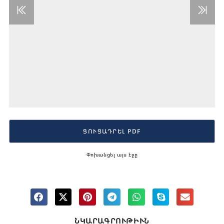
ՑՈՒՑԱԴՐԵԼ PDF
Փոխանցել այս էջը
ՆԿԱՐԱԳՐՈՒԹԻՒՆ