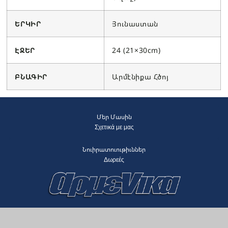
ԵՐԿԻՐ
Յունաստան
ԷՋԵՐ
24 (21×30cm)
ԲՆԱԳԻՐ
Արմէնիքա Հծոյ
Մեր Մասին
Σχετικά με μας
Նուիրատուութիւններ
Δωρεές