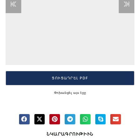
ՑՈՒՑԱԴՐԵԼ PDF
Փոխանցել այս էջը
ՆԿԱՐԱԳՐՈՒԹԻՒՆ