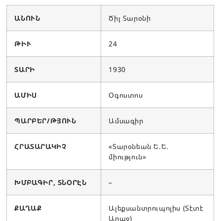
ԱՆՈՒՆ
Ծիլ Տարօնի
ԹԻՒ
24
ՏԱՐԻ
1930
ԱՄԻՍ
Օգոստոս
ՊԱՐԲԵՐ/ԹՅՈՒՆ
Ամսագիր
ՀՐԱՏԱՐԱԿԻՉ
«Տարօնեան Ե.Ե.
միություն»
ԽՄԲԱԳԻՐ, ՏՆՕՐԷՆ
–
ՔԱՂԱՔ
Ալեքսանտրուպոլիս (Տէտէ
Աղաջ)