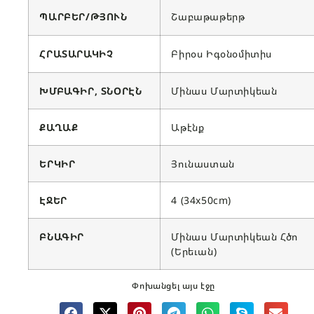
ՊԱՐԲԵՐ/ԹՅՈՒՆ
Շաբաթաթերթ
ՀՐԱՏԱՐԱԿԻՉ
Բիրօս Իգօնօմիտիս
ԽՄԲԱԳԻՐ, ՏՆՕՐԷՆ
Մինաս Մարտիկեան
ՔԱՂԱՔ
Աթէնք
ԵՐԿԻՐ
Յունաստան
ԷՋԵՐ
4 (34x50cm)
ԲՆԱԳԻՐ
Մինաս Մարտիկեան Հծո
(Երեւան)
Փոխանցել այս էջը