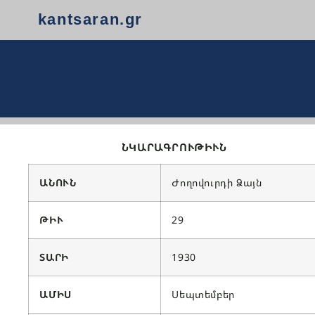
kantsaran.gr
ՆԿԱՐԱԳՐՈՒԹԻՒՆ
ԱՆՈՒՆ
Ժողովուրդի Ձայն
ԹԻՒ
29
ՏԱՐԻ
1930
ԱՄԻՍ
Սեպտեմբեր