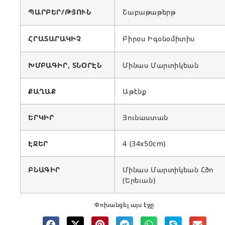
ՊԱՐԲԵՐ/ԹՅՈՒՆ
Շաբաթաթերթ
ՀՐԱՏԱՐԱԿԻՉ
Բիրօս Իգօնօմիտիս
ԽՄԲԱԳԻՐ, ՏՆՕՐԷՆ
Մինաս Մարտիկեան
ՔԱՂԱՔ
Աթէնք
ԵՐԿԻՐ
Յունաստան
ԷՋԵՐ
4 (34x50cm)
ԲՆԱԳԻՐ
Մինաս Մարտիկեան Հծո
(Երեւան)
Փոխանցել այս էջը