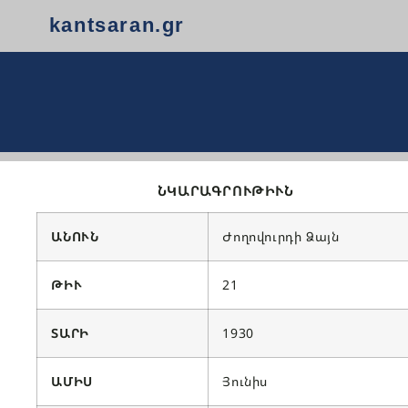
kantsaran.gr
ՆԿԱՐԱԳՐՈՒԹԻՒՆ
ԱՆՈՒՆ
Ժողովուրդի Ձայն
ԹԻՒ
21
ՏԱՐԻ
1930
ԱՄԻՍ
Յունիս