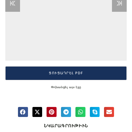
ՑՈՒՑԱԴՐԵԼ PDF
Փոխանցել այս էջը
ՆԿԱՐԱԳՐՈՒԹԻՒՆ