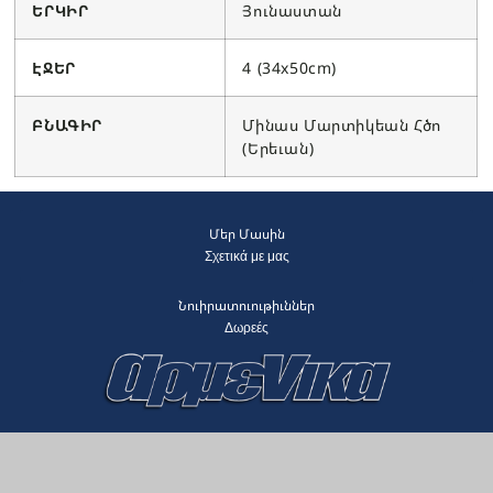
ԵՐԿԻՐ
Յունաստան
ԷՋԵՐ
4 (34x50cm)
ԲՆԱԳԻՐ
Մինաս Մարտիկեան Հծո
(Երեւան)
Մեր Մասին
Σχετικά με μας
Նուիրատուութիւններ
Δωρεές