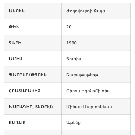
ԱՆՈՒՆ
Ժողովուրդի Ձայն
ԹԻՒ
20
ՏԱՐԻ
1930
ԱՄԻՍ
Յունիս
ՊԱՐԲԵՐ/ԹՅՈՒՆ
Շաբաթաթերթ
ՀՐԱՏԱՐԱԿԻՉ
Բիրօս Իգօնօմիտիս
ԽՄԲԱԳԻՐ, ՏՆՕՐԷՆ
Մինաս Մարտիկեան
ՔԱՂԱՔ
Աթէնք