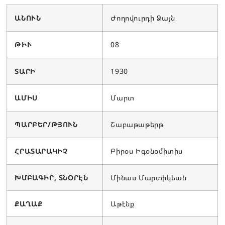
ԱՆՈՒՆ
Ժողովուրդի Ձայն
ԹԻՒ
08
ՏԱՐԻ
1930
ԱՄԻՍ
Մարտ
ՊԱՐԲԵՐ/ԹՅՈՒՆ
Շաբաթաթերթ
ՀՐԱՏԱՐԱԿԻՉ
Բիրօս Իգօնօմիտիս
ԽՄԲԱԳԻՐ, ՏՆՕՐԷՆ
Մինաս Մարտիկեան
ՔԱՂԱՔ
Աթէնք