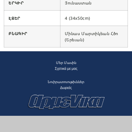
ԵՐԿԻՐ
Յունաստան
ԷՋԵՐ
4 (34x50cm)
ԲՆԱԳԻՐ
Մինաս Մարտիկեան Հծո
(Երեւան)
Մեր Մասին
Σχετικά με μας
Նուիրատուութիւններ
Δωρεές