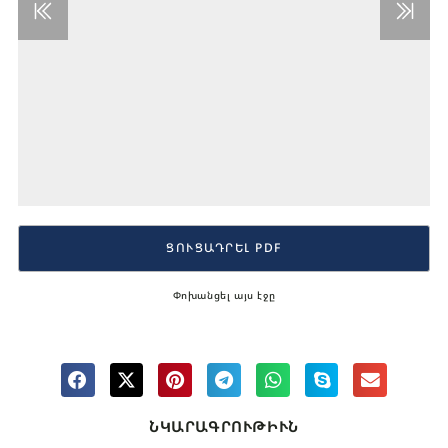
ՑՈՒՑԱԴՐԵԼ PDF
Փոխանցել այս էջը
ՆԿԱՐԱԳՐՈՒԹԻՒՆ