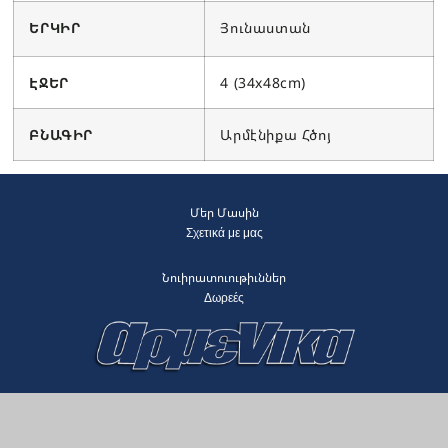
ԵՐԿԻՐ
Յունաստան
ԷՋԵՐ
4 (34x48cm)
ԲՆԱԳԻՐ
Արմէնիքա Հծոյ
Մեր Մասին
Σχετικά με μας
Նուիրատուութիւններ
Δωρεές