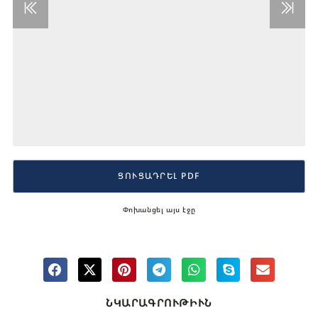
ՑՈՒՑԱԴՐԵԼ PDF
Փոխանցել այս էջը
ՆԿԱՐԱԳՐՈՒԹԻՒՆ