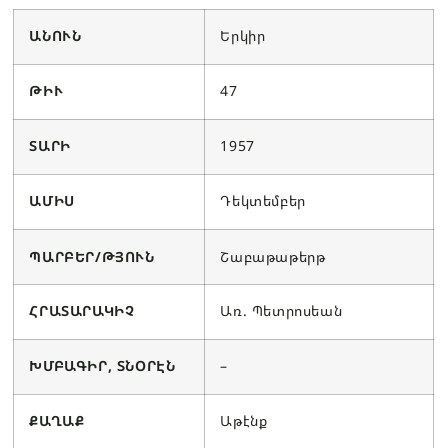
ԱՆՈՒՆ
Երկիր
ԹԻՒ
47
ՏԱՐԻ
1957
ԱՄԻՍ
Դեկտեմբեր
ՊԱՐԲԵՐ/ԹՅՈՒՆ
Շաբաթաթերթ
ՀՐԱՏԱՐԱԿԻՉ
Առ. Պետրոսեան
ԽՄԲԱԳԻՐ, ՏՆՕՐԷՆ
–
ՔԱՂԱՔ
Աթէնք