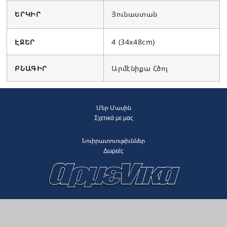
ԵՐԿԻՐ
Յունաստան
ԷՋԵՐ
4 (34x48cm)
ԲՆԱԳԻՐ
Արմէնիքա Հծոյ
Մեր Մասին
Σχετικά με μας
Նուիրատուութիւններ
Δωρεές