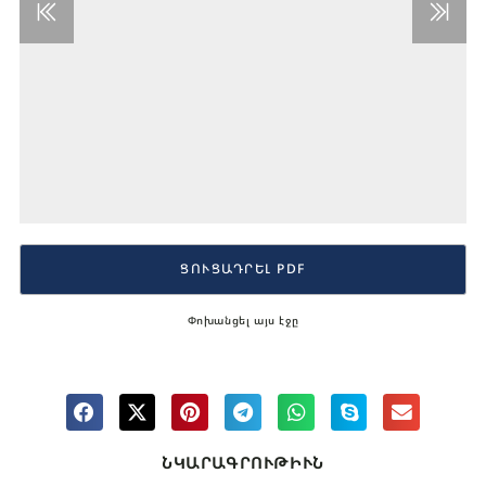
ՑՈՒՑԱԴՐԵԼ PDF
Փոխանցել այս էջը
ՆԿԱՐԱԳՐՈՒԹԻՒՆ