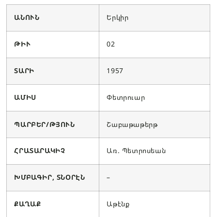
ԱՆՈՒՆ
Երկիր
ԹԻՒ
02
ՏԱՐԻ
1957
ԱՄԻՍ
Փետրուար
ՊԱՐԲԵՐ/ԹՅՈՒՆ
Շաբաթաթերթ
ՀՐԱՏԱՐԱԿԻՉ
Առ. Պետրոսեան
ԽՄԲԱԳԻՐ, ՏՆՕՐԷՆ
–
ՔԱՂԱՔ
Աթէնք