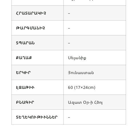
ՀՐԱՏԱՐԱԿԻՉ
–
ԹԱՐԳՄԱՆԻՉ
–
ՏՊԱՐԱՆ
–
ՔԱՂԱՔ
Սելանիք
ԵՐԿԻՐ
Յունաստան
ԷՋԱԹԻՒ
60 (17×24cm)
ԲՆԱԳԻ
Ր
Ազատ Օր-ի Հծոյ
ՏԵՂԵԿՈՒԹԻՒՆՆԵՐ
–