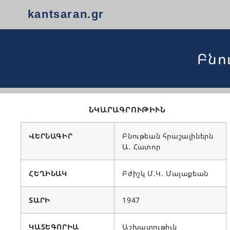
kantsaran.gr
Բնո
ՆԿԱՐԱԳՐՈՒԹԻՒՆ
ՎԵՐՆԱԳԻՐ
Բնութեան հրաշալիներն
Ա. Հատոր
ՀԵՂԻՆԱԿ
Բժիշկ Մ.Կ. Մալաքեան
ՏԱՐԻ
1947
ԿԱՏԵԳՈՐԻԱ
Աշխատութիւն