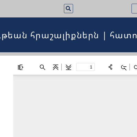
ւթեան հրաշալիքներն | հատո