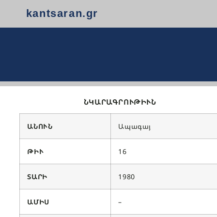
kantsaran.gr
ՆԿԱՐԱԳՐՈՒԹԻՒՆ
ԱՆՈՒՆ
Ապագայ
ԹԻՒ
16
ՏԱՐԻ
1980
ԱՄԻՍ
–