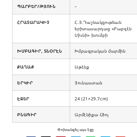
ՊԱՐԲԵՐ/ԹՅՈՒՆ
–
ՀՐԱՏԱՐԱԿԻՉ
Հ.Յ.Դաշնակցութեան
երիտասարդաց «Բաբգէն
Սիւնի» խումբի
ԽՄԲԱԳԻՐ, ՏՆՕՐԷՆ
Խմբագրական մարմին
ՔԱՂԱՔ
Աթէնք
ԵՐԿԻՐ
Յունաստան
ԷՋԵՐ
24 (21×29.7cm)
ԲՆԱԳԻՐ
Արմէնիքա Հծոյ
Փոխանցել այս էջը