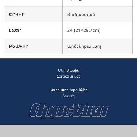
ԵՐԿԻՐ
Յունաստան
ԷՋԵՐ
24 (21×29.7cm)
ԲՆԱԳԻՐ
Արմէնիքա Հծոյ
Մեր Մասին
Σχετικά με μας
Նուիրատուութիւններ
Δωρεές