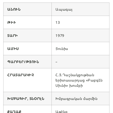
ԱՆՈՒՆ
Ապագայ
ԹԻՒ
13
ՏԱՐԻ
1979
ԱՄԻՍ
Յունիս
ՊԱՐԲԵՐ/ԹՅՈՒՆ
–
ՀՐԱՏԱՐԱԿԻՉ
Հ.Յ.Դաշնակցութեան
երիտասարդաց «Բաբգէն
Սիւնի» խումբի
ԽՄԲԱԳԻՐ, ՏՆՕՐԷՆ
Խմբագրական մարմին
ՔԱՂԱՔ
Աթէնք