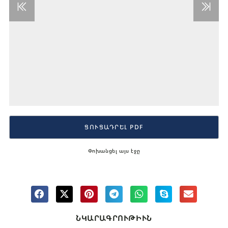
ՑՈՒՑԱԴՐԵԼ PDF
Փոխանցել այս էջը
ՆԿԱՐԱԳՐՈՒԹԻՒՆ