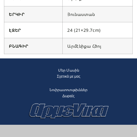
ԵՐԿԻՐ
Յունաստան
ԷՋԵՐ
24 (21×29.7cm)
ԲՆԱԳԻՐ
Արմէնիքա Հծոյ
Մեր Մասին
Σχετικά με μας
Նուիրատուութիւններ
Δωρεές