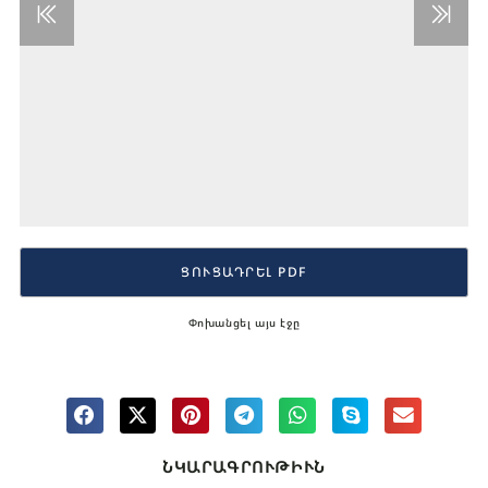
ՑՈՒՑԱԴՐԵԼ PDF
Փոխանցել այս էջը
ՆԿԱՐԱԳՐՈՒԹԻՒՆ