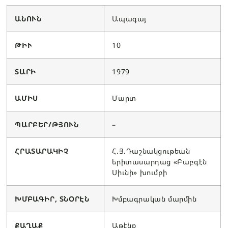
ԱՆՈՒՆ
Ապագայ
ԹԻՒ
10
ՏԱՐԻ
1979
ԱՄԻՍ
Մարտ
ՊԱՐԲԵՐ/ԹՅՈՒՆ
–
ՀՐԱՏԱՐԱԿԻՉ
Հ.Յ.Դաշնակցութեան
երիտասարդաց «Բաբգէն
Սիւնի» խումբի
ԽՄԲԱԳԻՐ, ՏՆՕՐԷՆ
Խմբագրական մարմին
ՔԱՂԱՔ
Աթէնք