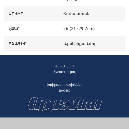
ԵՐԿԻՐ
Յունաստան
ԷՋԵՐ
26 (21×29.7cm)
ԲՆԱԳԻՐ
Արմէնիքա Հծոյ
Մեր Մասին
Σχετικά με μας
Նուիրատուութիւններ
Δωρεές