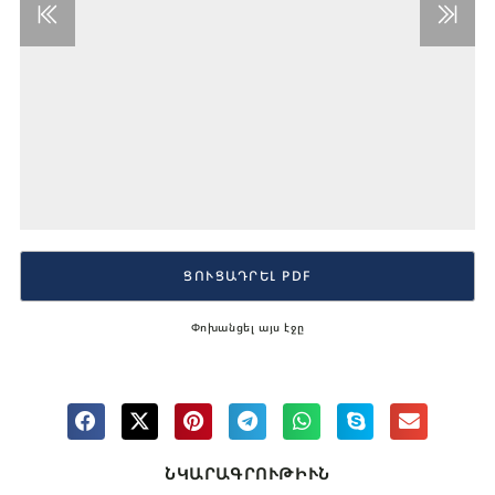
ՑՈՒՑԱԴՐԵԼ PDF
Փոխանցել այս էջը
ՆԿԱՐԱԳՐՈՒԹԻՒՆ