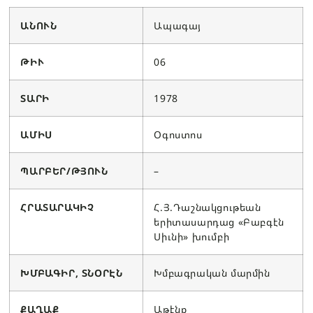
ԱՆՈՒՆ
Ապագայ
ԹԻՒ
06
ՏԱՐԻ
1978
ԱՄԻՍ
Օգոստոս
ՊԱՐԲԵՐ/ԹՅՈՒՆ
–
ՀՐԱՏԱՐԱԿԻՉ
Հ.Յ.Դաշնակցութեան
երիտասարդաց «Բաբգէն
Սիւնի» խումբի
ԽՄԲԱԳԻՐ, ՏՆՕՐԷՆ
Խմբագրական մարմին
ՔԱՂԱՔ
Աթէնք