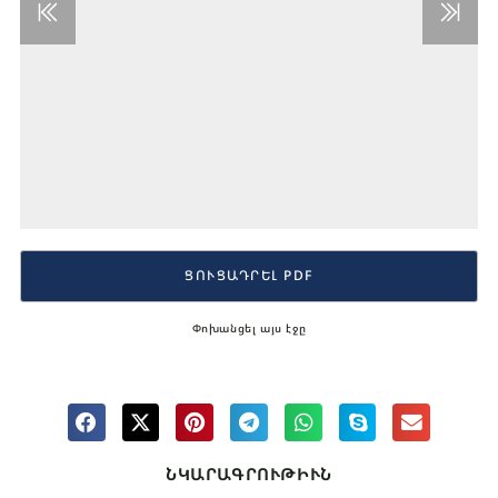
ՑՈՒՑԱԴՐԵԼ PDF
Փոխանցել այս էջը
ՆԿԱՐԱԳՐՈՒԹԻՒՆ