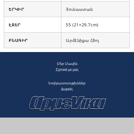
ԵՐԿԻՐ
Յունաստան
ԷՋԵՐ
55 (21×29.7cm)
ԲՆԱԳԻՐ
Արմէնիքա Հծոյ
Մեր Մասին
Σχετικά με μας
Նուիրատուութիւններ
Δωρεές