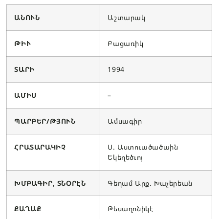
ԱՆՈՒՆ
Աշտարակ
ԹԻՒ
Բացառիկ
ՏԱՐԻ
1994
ԱՄԻՍ
–
ՊԱՐԲԵՐ/ԹՅՈՒՆ
Ամսագիր
ՀՐԱՏԱՐԱԿԻՉ
Ս. Աստուածածաին
Եկեղեծւոյ
ԽՄԲԱԳԻՐ, ՏՆՕՐԷՆ
Գեղամ Արք. Խաչերեան
ՔԱՂԱՔ
Թեսաղոնիկէ