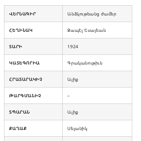
ՎԵՐՆԱԳԻՐ
Անձկութեանց ժամեր
ՀԵՂԻՆԱԿ
Զապէլ Եսայեան
ՏԱՐԻ
1924
ԿԱՏԵԳՈՐԻԱ
Գրականութիւն
ՀՐԱՏԱՐԱԿԻՉ
Ալիք
ԹԱՐԳՄԱՆԻՉ
–
ՏՊԱՐԱՆ
Ալիք
ՔԱՂԱՔ
Սելանիկ