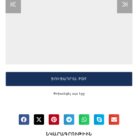
ՑՈՒՑԱԴՐԵԼ PDF
Փոխանցել այս էջը
ՆԿԱՐԱԳՐՈՒԹԻՒՆ