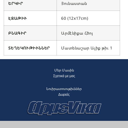
ԵՐԿԻՐ
Յունաստան
ԷՋԱԹԻՒ
60 (12x17cm)
ԲՆԱԳԻ
Ր
Արմէնիքա Հծոյ
ՏԵՂԵԿՈՒԹԻՒՆՆԵՐ
Մատենաշար Ալիք թիւ 1
Մեր Մասին
Σχετικά με μας
Նուիրատուութիւններ
Δωρεές