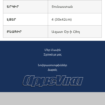
ԵՐԿԻՐ
Յունաստան
ԷՋԵՐ
4 (30x42cm)
ԲՆԱԳԻՐ
Ազատ Օր-ի Հծոյ
Մեր Մասին
Σχετικά με μας
Նուիրատուութիւններ
Δωρεές