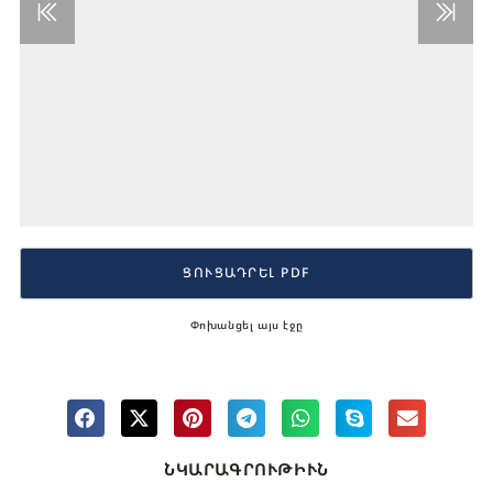
ՑՈՒՑԱԴՐԵԼ PDF
Փոխանցել այս էջը
ՆԿԱՐԱԳՐՈՒԹԻՒՆ