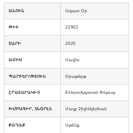
ԱՆՈՒՆ
Ազատ Օր
ԹԻՒ
22902
ՏԱՐԻ
2025
ԱՄԻՍ
Մայիս
ՊԱՐԲԵՐ/ԹՅՈՒՆ
Օրաթերթ
ՀՐԱՏԱՐԱԿԻՉ
ΕλληνοΑρμενικό Φόρουμ
ԽՄԲԱԳԻՐ, ՏՆՕՐԷՆ
Մայք Չիլինկիրեան
ՔԱՂԱՔ
Աթէնք