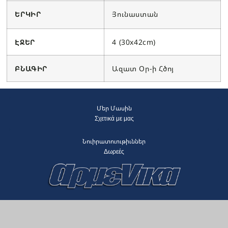
ԵՐԿԻՐ
Յունաստան
ԷՋԵՐ
4 (30x42cm)
ԲՆԱԳԻՐ
Ազատ Օր-ի Հծոյ
Մեր Մասին
Σχετικά με μας
Նուիրատուութիւններ
Δωρεές