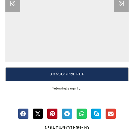
ՑՈՒՑԱԴՐԵԼ PDF
Փոխանցել այս էջը
ՆԿԱՐԱԳՐՈՒԹԻՒՆ