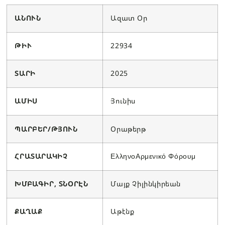
ԱՆՈՒՆ
Ազատ Օր
ԹԻՒ
22934
ՏԱՐԻ
2025
ԱՄԻՍ
Յունիս
ՊԱՐԲԵՐ/ԹՅՈՒՆ
Օրաթերթ
ՀՐԱՏԱՐԱԿԻՉ
ΕλληνοΑρμενικό Φόρουμ
ԽՄԲԱԳԻՐ, ՏՆՕՐԷՆ
Մայք Չիլինկիրեան
ՔԱՂԱՔ
Աթէնք