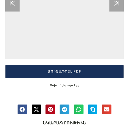
ՑՈՒՑԱԴՐԵԼ PDF
Փոխանցել այս էջը
ՆԿԱՐԱԳՐՈՒԹԻՒՆ