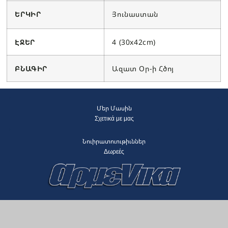
ԵՐԿԻՐ
Յունաստան
ԷՋԵՐ
4 (30x42cm)
ԲՆԱԳԻՐ
Ազատ Օր-ի Հծոյ
Մեր Մասին
Σχετικά με μας
Նուիրատուութիւններ
Δωρεές