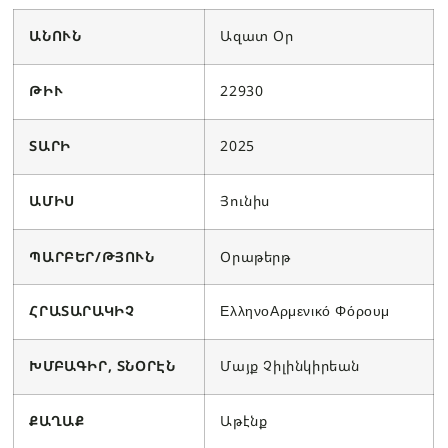
ԱՆՈՒՆ
Ազատ Օր
ԹԻՒ
22930
ՏԱՐԻ
2025
ԱՄԻՍ
Յունիս
ՊԱՐԲԵՐ/ԹՅՈՒՆ
Օրաթերթ
ՀՐԱՏԱՐԱԿԻՉ
ΕλληνοΑρμενικό Φόρουμ
ԽՄԲԱԳԻՐ, ՏՆՕՐԷՆ
Մայք Չիլինկիրեան
ՔԱՂԱՔ
Աթէնք